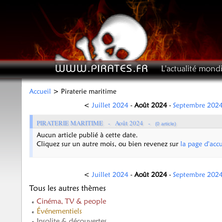
L'actualité mondi
Accueil
> Piraterie maritime
<
Juillet 2024
-
Août 2024
-
Septembre 202
PIRATERIE MARITIME -
Août 2024
-
(0 article)
Aucun article publié à cette date.
Cliquez sur un autre mois, ou bien revenez sur
la page d'accu
<
Juillet 2024
-
Août 2024
-
Septembre 202
Tous les autres thèmes
Cinéma, TV & people
Événementiels
Insolite & découvertes