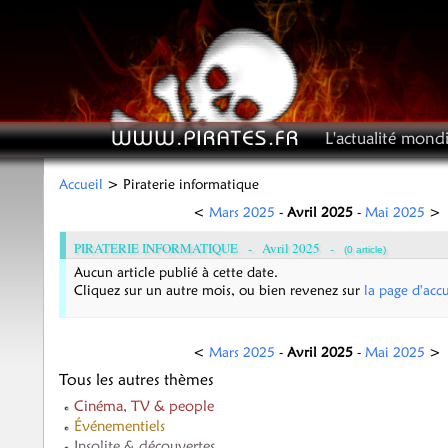
L'actualité mondi
Accueil
> Piraterie informatique
<
Mars 2025
-
Avril 2025
-
Mai 2025
>
PIRATERIE INFORMATIQUE -
Avril 2025
-
(0 article)
Aucun article publié à cette date.
Cliquez sur un autre mois, ou bien revenez sur
la page d'accu
<
Mars 2025
-
Avril 2025
-
Mai 2025
>
Tous les autres thèmes
Cinéma, TV & people
Événementiels
Insolite & découvertes