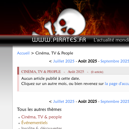
L'actualité mondi
Accueil
> Cinéma, TV & People
<
Juillet 2025
-
Août 2025
-
Septembre 202
CINÉMA, TV & PEOPLE -
Août 2025
-
(0 article)
Aucun article publié à cette date.
Cliquez sur un autre mois, ou bien revenez sur
la page d'accu
<
Juillet 2025
-
Août 2025
-
Septembre 202
Tous les autres thèmes
Cinéma, TV & people
Événementiels
Insolite & découvertes