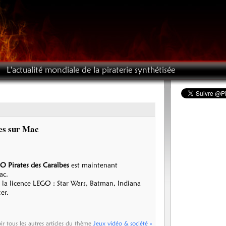
L'actualité mondiale de la piraterie synthétisée
es sur Mac
O Pirates des Caraïbes
est maintenant
ac.
e la licence LEGO : Star Wars, Batman, Indiana
er.
ir tous les autres articles du thème
Jeux vidéo & société »