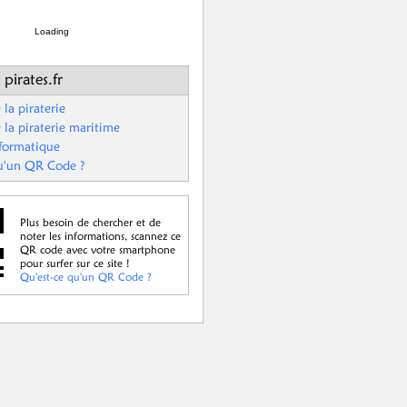
Loading
 pirates.fr
 la piraterie
 la piraterie maritime
nformatique
u'un QR Code ?
Plus besoin de chercher et de
noter les informations, scannez ce
QR code avec votre smartphone
pour surfer sur ce site !
Qu'est-ce qu'un QR Code ?