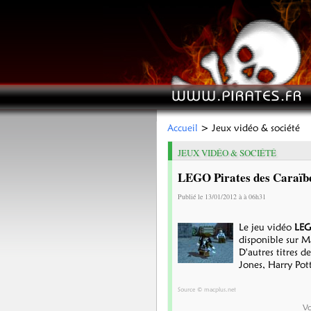
Accueil
> Jeux vidéo & société
JEUX VIDÉO & SOCIÉTÉ
LEGO Pirates des Caraïb
Publié le 13/01/2012 à à 06h31
Le jeu vidéo
LEG
disponible sur M
D'autres titres d
Jones, Harry Pott
Source © macplus.net
Vo