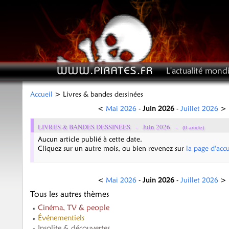
L'actualité mondi
Accueil
> Livres & bandes dessinées
<
Mai 2026
-
Juin 2026
-
Juillet 2026
>
LIVRES & BANDES DESSINÉES -
Juin 2026
-
(0 article)
Aucun article publié à cette date.
Cliquez sur un autre mois, ou bien revenez sur
la page d'accu
<
Mai 2026
-
Juin 2026
-
Juillet 2026
>
Tous les autres thèmes
Cinéma, TV & people
Événementiels
Insolite & découvertes