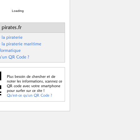
Loading
 pirates.fr
 la piraterie
 la piraterie maritime
nformatique
u'un QR Code ?
Plus besoin de chercher et de
noter les informations, scannez ce
QR code avec votre smartphone
pour surfer sur ce site !
Qu'est-ce qu'un QR Code ?