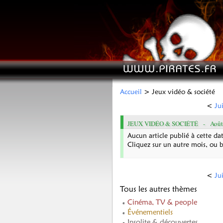
Accueil
> Jeux vidéo & société
<
Ju
JEUX VIDÉO & SOCIÉTÉ -
Août
Aucun article publié à cette dat
Cliquez sur un autre mois, ou 
<
Ju
Tous les autres thèmes
Cinéma, TV & people
Événementiels
Insolite & découvertes