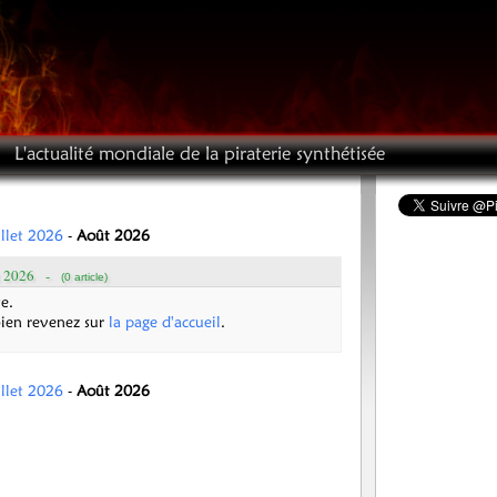
L'actualité mondiale de la piraterie synthétisée
illet 2026
-
Août 2026
 2026
-
(0 article)
e.
bien revenez sur
la page d'accueil
.
illet 2026
-
Août 2026