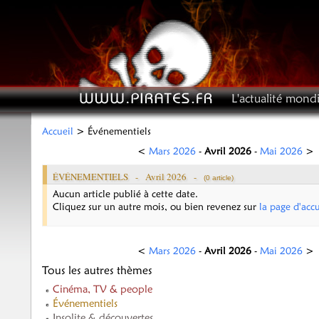
L'actualité mondi
Accueil
> Événementiels
<
Mars 2026
-
Avril 2026
-
Mai 2026
>
ÉVÉNEMENTIELS -
Avril 2026
-
(0 article)
Aucun article publié à cette date.
Cliquez sur un autre mois, ou bien revenez sur
la page d'accu
<
Mars 2026
-
Avril 2026
-
Mai 2026
>
Tous les autres thèmes
Cinéma, TV & people
Événementiels
Insolite & découvertes