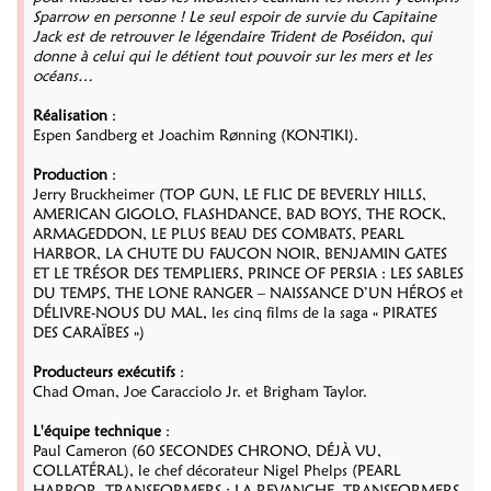
Sparrow en personne ! Le seul espoir de survie du Capitaine
Jack est de retrouver le légendaire Trident de Poséidon, qui
donne à celui qui le détient tout pouvoir sur les mers et les
océans…
Réalisation
:
Espen Sandberg et Joachim Rønning (KON-TIKI).
Production
:
Jerry Bruckheimer (TOP GUN, LE FLIC DE BEVERLY HILLS,
AMERICAN GIGOLO, FLASHDANCE, BAD BOYS, THE ROCK,
ARMAGEDDON, LE PLUS BEAU DES COMBATS, PEARL
HARBOR, LA CHUTE DU FAUCON NOIR, BENJAMIN GATES
ET LE TRÉSOR DES TEMPLIERS, PRINCE OF PERSIA : LES SABLES
DU TEMPS, THE LONE RANGER – NAISSANCE D’UN HÉROS et
DÉLIVRE-NOUS DU MAL, les cinq films de la saga « PIRATES
DES CARAÏBES »)
Producteurs exécutifs
:
Chad Oman, Joe Caracciolo Jr. et Brigham Taylor.
L'équipe technique
:
Paul Cameron (60 SECONDES CHRONO, DÉJÀ VU,
COLLATÉRAL), le chef décorateur Nigel Phelps (PEARL
HARBOR, TRANSFORMERS : LA REVANCHE, TRANSFORMERS