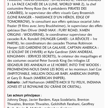
3 : LA FACE CACHÉE DE LA LUNE, WORLD WAR Z), la chef
costumière Penny Rose (les 4 précédents PIRATES DES
CARAÏBES), le superviseur des effets visuels Gary Brozenich
(LONE RANGER – NAISSANCE D’UN HÉROS, EDGE OF
TOMORROW), le consultant aux effets spéciaux oscarisé John
Frazier (9 films avec Jerry Bruckheimer), le superviseur des effets
spéciaux Dan Oliver (MAD MAX : FURY ROAD, X-MEN
ORIGINS : WOLVERINE), le coordinateur superviseur des
cascades R.A. Rondell (HUNGER GAMES : LA RÉVOLTE – 1re
PARTIE), les coordinateurs des cascades Thomas Robinson
Harper (LES GARDIENS DE LA GALAXIE, CAPTAIN AMERICA :
LE SOLDAT DE L’HIVER) et Kyle Gardiner (SAN ANDREAS,
KINGSMAN : SERVICES SECRETS), le créateur des maquillages et
des costumes oscarisé Peter Swords King (les trilogies LE
SEIGNEUR DES ANNEAUX et LE HOBBIT, INTO THE WOODS :
PROMENONS-NOUS DANS LES BOIS) et les monteurs Joel Cox
(IMPITOYABLE, MILLION DOLLAR BABY, AMERICAN SNIPER)
et Gary D. Roach (AMERICAN SNIPER).
Scénario
: Jeff Nathanson (ARRÊTE-MOI SI TU PEUX, INDIANA
JONES ET LE ROYAUME DU CRÂNE DE CRISTAL).
Les acteurs principaux
:
Johnny Depp, Javier Bardem, Kaya Scodelario, Brenton
Thwaites, Brenton Thwaites, Golshifteh Farahani, Geoffrey