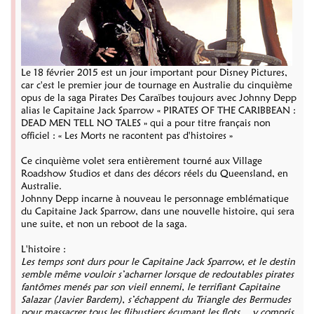
Le 18 février 2015 est un jour important pour Disney Pictures,
car c'est le premier jour de tournage en Australie du cinquième
opus de la saga Pirates Des Caraïbes toujours avec Johnny Depp
alias le Capitaine Jack Sparrow « PIRATES OF THE CARIBBEAN :
DEAD MEN TELL NO TALES » qui a pour titre français non
officiel : « Les Morts ne racontent pas d'histoires »
Ce cinquième volet sera entièrement tourné aux Village
Roadshow Studios et dans des décors réels du Queensland, en
Australie.
Johnny Depp incarne à nouveau le personnage emblématique
du Capitaine Jack Sparrow, dans une nouvelle histoire, qui sera
une suite, et non un reboot de la saga.
L'histoire :
Les temps sont durs pour le Capitaine Jack Sparrow, et le destin
semble même vouloir s’acharner lorsque de redoutables pirates
fantômes menés par son vieil ennemi, le terrifiant Capitaine
Salazar (Javier Bardem), s’échappent du Triangle des Bermudes
pour massacrer tous les flibustiers écumant les flots… y compris